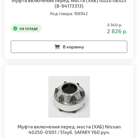
Муфта включения перед. моста (ХАБ) Isuzu UBS25
(8-94173313)
Код товара: 168942
3 140 р.
на складе
2 826 р.
В корзину
Муфта включения перед. моста (ХАБ) Nissan
40250-01J01 /31зуб. SAFARY Y60 руч.