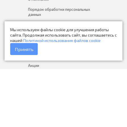
Порядок обработки персональных
данных
Новости
Мы используем файлы cookie для улучшения работы
Контакты
сайта. Продолжая использовать сайт, вы соглашаетесь с
нашей
Политикой использования файлов cookie
Каталог товаров
Принять
Доставка и оплата
Акции
Гарантия на товар
+7 (423) 279-06-90
Россия, Владивосток, Приморский
край, Крыгина 105
info@avtonarodnye.ru
пн-сб с 8:30 до 19:00, вс с 8:30 до