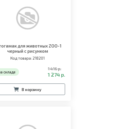
тогамак для животных ZOO-1
черный с рисунком
Код товара: 218201
1 416 р.
на складе
1 274 р.
В корзину