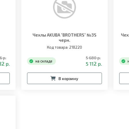
Чехлы AKUBA "BROTHERS" №3S
Чех
черн.
Код товара: 218220
6 р.
5 680 р.
на складе
2 р.
5 112 р.
В корзину