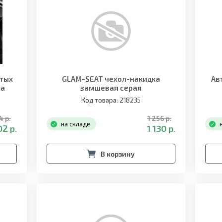
итых
GLAM-SEAT чехол-накидка
Ав
на
замшевая серая
Код товара: 218235
4 р.
1 256 р.
на складе
02 р.
1 130 р.
В корзину