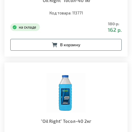
"Oil Right" Тосол-40 1кг
Код товара: 113771
180 р.
на складе
162 р.
В корзину
"Oil Right" Тосол-40 2кг