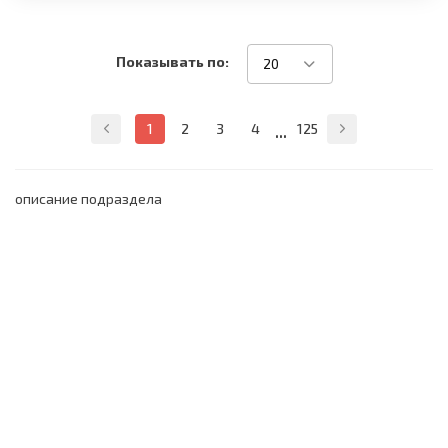
Показывать по:
20
...
1
2
3
4
125
описание подраздела