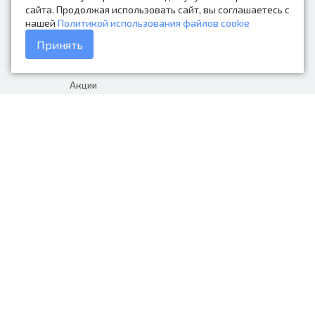
Контакты
сайта. Продолжая использовать сайт, вы соглашаетесь с
нашей
Политикой использования файлов cookie
Каталог товаров
Принять
Доставка и оплата
Акции
Гарантия на товар
+7 (423) 279-06-90
Россия, Владивосток, Приморский
край, Крыгина 105
info@avtonarodnye.ru
пн-сб с 8:30 до 19:00, вс с 8:30 до
18:00