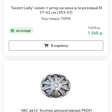
"Sweet Lady"-комп-т штор на окна а/м розовый М
37-42 см (303-01)
Код товара: 110818
1 495 р.
на складе
1 346 р.
В корзину
"АКС авто" Колпак декоративные PROFI