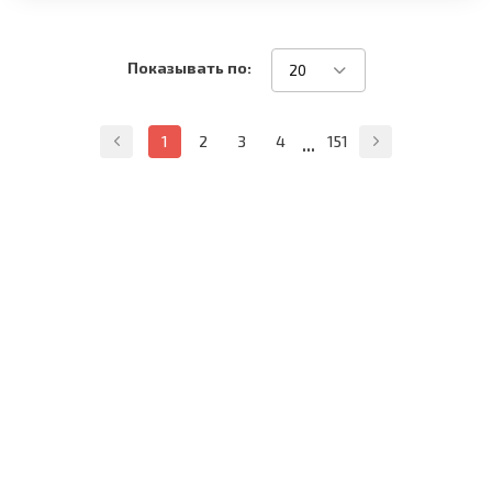
Показывать по:
20
...
1
2
3
4
151