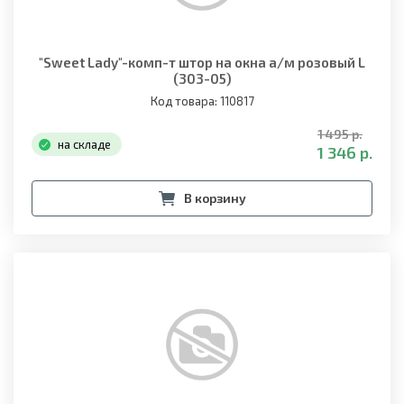
"Sweet Lady"-комп-т штор на окна а/м розовый L
(303-05)
Код товара: 110817
1 495 р.
на складе
1 346 р.
В корзину