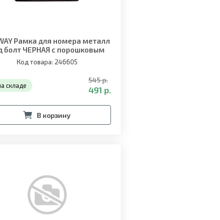
WAY Рамка для номера металл
д болт ЧЕРНАЯ с порошковым
покрытием без надписи
Код товара: 246605
545 р.
на складе
491 р.
В корзину