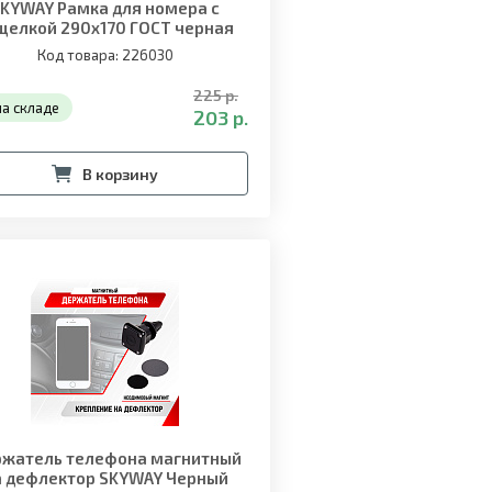
KYWAY Рамка для номера с
щелкой 290х170 ГОСТ черная
без надписи
Код товара: 226030
225 р.
на складе
203 р.
В корзину
жатель телефона магнитный
а дефлектор SKYWAY Черный