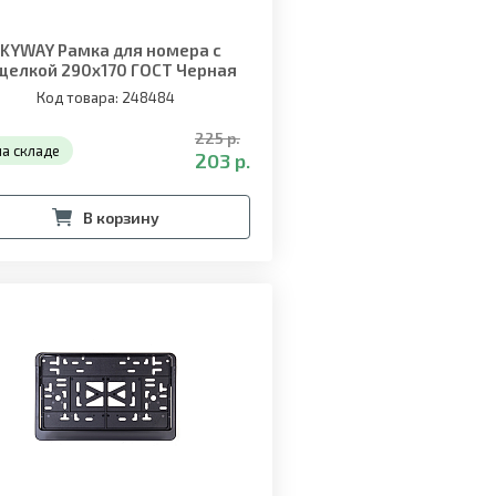
KYWAY Рамка для номера с
щелкой 290х170 ГОСТ Черная
"АВТОНАРОДНЫЕ"
Код товара: 248484
225 р.
на складе
203 р.
В корзину