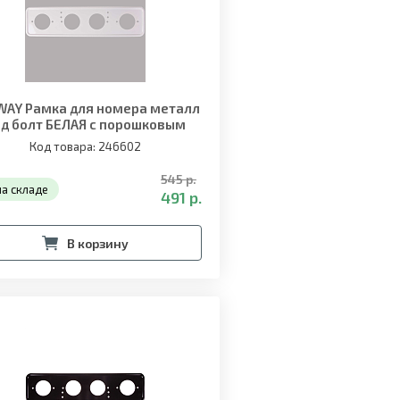
WAY Рамка для номера металл
од болт БЕЛАЯ с порошковым
покрытием без надписи
Код товара: 246602
545 р.
на складе
491 р.
В корзину