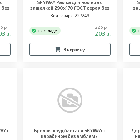
 с
SKYWAY Рамка для номера с
S
 без
защелкой 290х170 ГОСТ серая без
за
надписи
Код товара: 227249
5 р.
225 р.
на складе
03 р.
203 р.
В корзину
AY с
Брелок шнур/металл SKYWAY с
Дер
карабином без эмблемы
н