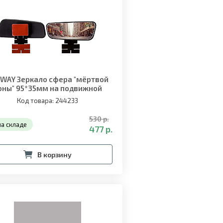
WAY Зеркало сфера "мёртвой
оны" 95*35мм на подвижной
ножке (2 шт)
Код товара: 244233
530 р.
на складе
477 р.
В корзину