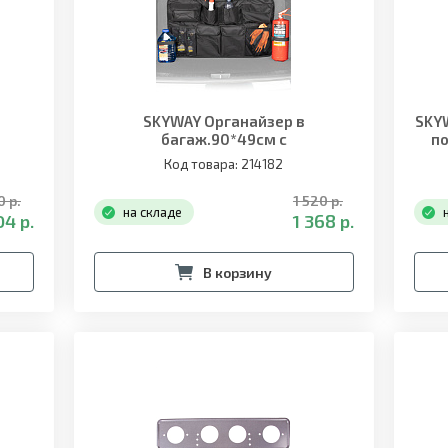
SKYWAY Органайзер в
SKY
багаж.90*49см с
п
енья
карманами,крепление на сиденья
Код товара: 214182
0 р.
1 520 р.
на складе
04 р.
1 368 р.
В корзину