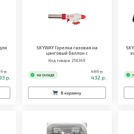
для
SKYWAY Горелка газовая на
SKY
цанговый баллон с
з
пьезоподжигом 1003
Код товара: 256349
5 р.
480 р.
на складе
93 р.
432 р.
В корзину