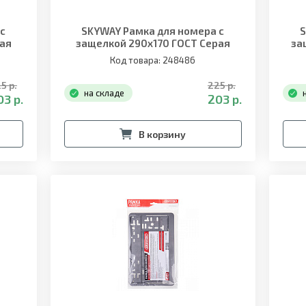
 с
SKYWAY Рамка для номера с
S
лая
защелкой 290х170 ГОСТ Серая
за
"АВТОНАРОДНЫЕ"
Код товара: 248486
5 р.
225 р.
на складе
03 р.
203 р.
В корзину