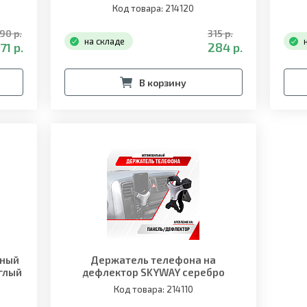
Код товара: 214120
90 р.
315 р.
на складе
71 р.
284 р.
В корзину
тный
Держатель телефона на
глый
дефлектор SKYWAY серебро
Код товара: 214110