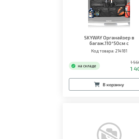
SKYWAY Органайзер в
багаж.110*50см с
карманами,крепление на сид
Код товара: 214181
1 56
на складе
1 4
В корзину