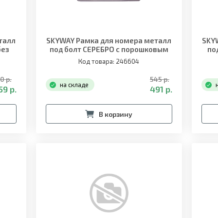
талл
SKYWAY Рамка для номера металл
SKY
без
под болт СЕРЕБРО с порошковым
по
покрытием без надписи
Код товара: 246604
0 р.
545 р.
на складе
59 р.
491 р.
В корзину