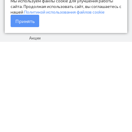
Мы используем файлы cookie для улучшения работы
Контакты
сайта. Продолжая использовать сайт, вы соглашаетесь с
нашей
Политикой использования файлов cookie
Каталог товаров
Принять
Доставка и оплата
Акции
Гарантия на товар
+7 (423) 279-06-90
Россия, Владивосток, Приморский
край, Крыгина 105
info@avtonarodnye.ru
пн-сб с 8:30 до 19:00, вс с 8:30 до
18:00