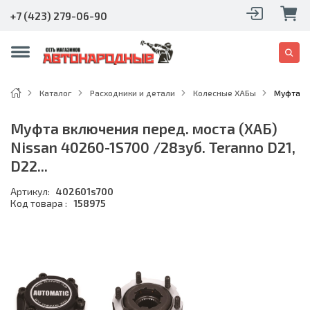
+7 (423) 279-06-90
Каталог
Расходники и детали
Колесные ХАБы
Муфта вк
Муфта включения перед. моста (ХАБ)
Nissan 40260-1S700 /28зуб. Teranno D21,
D22...
Артикул:
402601s700
Код товара :
158975