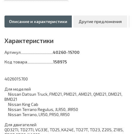
Описание и характеристики
Другие предложения
Характеристики
Артикул
40260-1S700
Код товара
158975
402601S700
Для моделей
Nissan Datsun Truck, FMD21, PMD21, AMD21, QMD21, DMD21,
BMD21
Nissan King Cab
Nissan Terrano Regulus, JLR50, JRR50
Nissan Terrano, LR50, PR50, RR50
Для двигателей
QD32TI, TD27TI, VG33E, TD25, KA24E, TD27T, TD23, Z20S, Z18S,