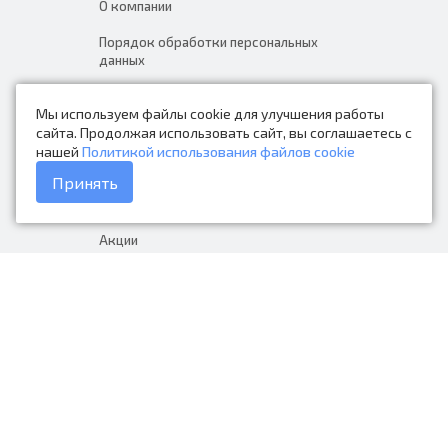
О компании
Порядок обработки персональных
данных
Новости
Мы используем файлы cookie для улучшения работы
Контакты
сайта. Продолжая использовать сайт, вы соглашаетесь с
нашей
Политикой использования файлов cookie
Каталог товаров
Принять
Доставка и оплата
Акции
Гарантия на товар
+7 (423) 279-06-90
Россия, Владивосток, Приморский
край, Крыгина 105
info@avtonarodnye.ru
пн-сб с 8:30 до 19:00, вс с 8:30 до