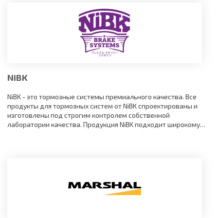
NiBK
NiBK - это тормозные системы премиального качества. Все
продукты для тормозных систем от NiBK спроектированы и
изготовлены под строгим контролем собственной
лаборатории качества. Продукция NiBK подходит широкому
ассортименту моделей от легких машин до тяжелых
грузовиков.
Продукция NiBK отличается совместимостью с большинством
азиатских, российских, европейских и американских
автомобильных марок, а также сопровождается клиентской
поддержкой brixo 24/7 и расширенной гарантией.
Сделайте безопасность своим принципом №1 с NiBK!