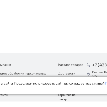
+7 (423
омпании
Каталог товаров
Россия, В
ядок обработки персональных
Доставка и
105
ных
оплата
ы сайта. Продолжая использовать сайт, вы соглашаетесь с нашей
info@avto
ости
Акции
пн-сб с 8:
такты
Гарантия на
товар