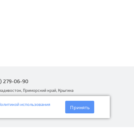
) 279-06-90
ладивосток, Приморский край, Крыгина
Политикой использования
narodnye.ru
Принять
30 до 19:00, вс с 8:30 до 18:00