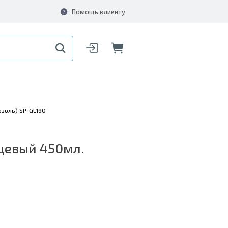
Помощь клиенту
озоль) SP-GL190
цевый 450мл.