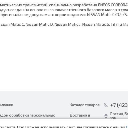
оматических трансмиссий, специально разработана ENEOS CORPORA
родукт создан на основе высококачественного базового масла в со
 оригинальным допускам автопроизводителя NISSAN Matic C/D/J/S.
n Matic C, Nissan Matic D, Nissan Matic J, Nissan Matic S, Infiniti Matic
+7 (423
омпании
Каталог товаров
Россия, В
ядок обработки персональных
Доставка и
105
ных
оплата
ы сайта. Продолжая использовать сайт, вы соглашаетесь с нашей
info@avto