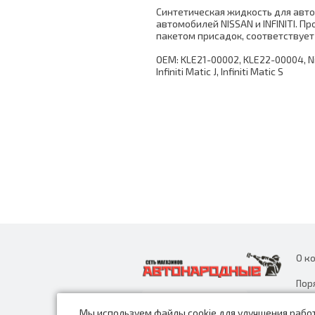
Синтетическая жидкость для авт
автомобилей NISSAN и INFINITI. П
пакетом присадок, соответствует
ОЕМ: KLE21-00002, KLE22-00004, Nissa
Infiniti Matic J, Infiniti Matic S
О к
Пор
дан
Мы используем файлы cookie для улучшения работ