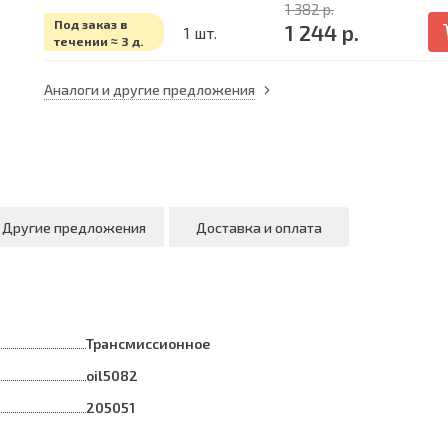
1 382 р.
Под заказ в
1 244 р.
1 шт.
течении ≈ 3 д.
Аналоги и другие предложения
Другие предложения
Доставка и оплата
Трансмиссионное
oil5082
205051