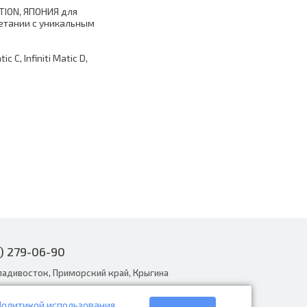
TION, ЯПОНИЯ для
четании с уникальным
 C, Infiniti Matic D,
) 279-06-90
ладивосток, Приморский край, Крыгина
Политикой использования
narodnye.ru