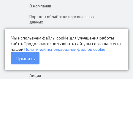
О компании
Порядок обработки персональных
данных
Новости
Мы используем файлы cookie для улучшения работы
Контакты
сайта. Продолжая использовать сайт, вы соглашаетесь с
нашей
Политикой использования файлов cookie
Каталог товаров
Принять
Доставка и оплата
Акции
Гарантия на товар
+7 (423) 279-06-90
Россия, Владивосток, Приморский
край, Крыгина 105
info@avtonarodnye.ru