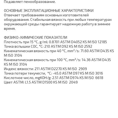
Подавляет пенообразование.
ОСНОВНЫЕ ЭКСПЛУАТАЦИОННЫЕ ХАРАКТЕРИСТИКИ
Отвечает требованиям основных изготовителей
оборудования. Стабильная вязкость при любых температурах
окружающей среды гарантирует надежную работу в зимнее
время.
ФИЗИКО-ХИМИЧЕСКИЕ ПОКАЗАТЕЛИ
Плотность при 15 °С, g/ml: 0.8701 ASTM D4052 KS M ISO 12185
Точка вспышки СОС, °С: 210 ASTM D92 KS M ISO 2592
Кинематическая вязкость при 40 °С, mm²/s: 71.60 ASTM D435 KS
M ISO 3104
Кинематическая вязкость при 100 °С, mm²/s: 14.36 ASTM D435
KS M ISO 3104
Индекс вязкости: 211 ASTM D2270 KS M ISO 2909
Точка потери текучести, °С: -45.0 ASTM D97 KS M ISO 3016
Кислотное число, mgKOH/g: 2.51 ASTM D974 KS M ISO 6618
Цвет ASTM: L1.5 ASTM D1500 KS M ISO 2049