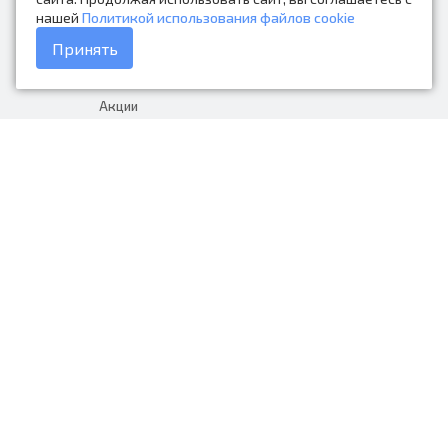
нашей
Политикой использования файлов cookie
Каталог товаров
Принять
Доставка и оплата
Акции
Гарантия на товар
+7 (423) 279-06-90
Россия, Владивосток, Приморский
край, Крыгина 105
info@avtonarodnye.ru
пн-сб с 8:30 до 19:00, вс с 8:30 до
18:00