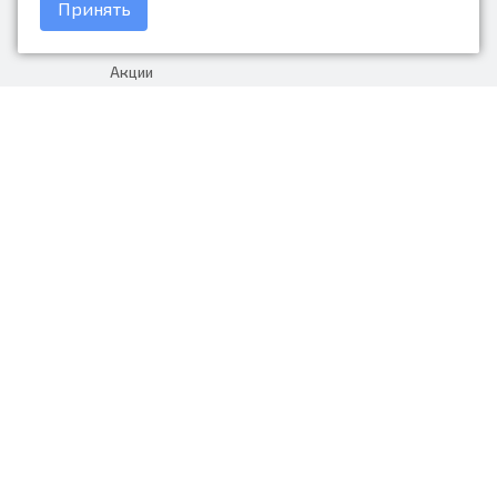
Принять
Доставка и оплата
Акции
Гарантия на товар
+7 (423) 279-06-90
Россия, Владивосток, Приморский
край, Крыгина 105
info@avtonarodnye.ru
пн-сб с 8:30 до 19:00, вс с 8:30 до
18:00