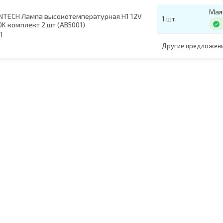
Мая
TECH Лампа высокотемпературная H1 12V
1 шт.
0K комплект 2 шт (AB5001)
1
Другие предложен