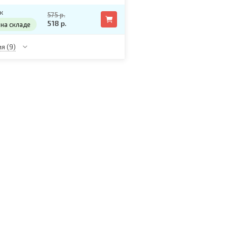
к
575 р.
518 р.
на складе
ия
(9)